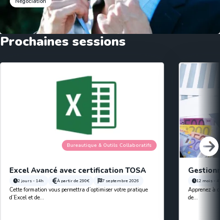
Négociation
Prochaines sessions
Bureautique & Outils Collaboratifs
Excel Avancé avec certification TOSA
Gestionn
2 jours - 14h
À partir de
290€
7 septembre 2026
12 mois - 
Cette formation vous permettra d’optimiser votre pratique
Apprenez à co
d’Excel et de...
de...