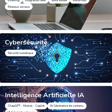
Emailing
Intégration web
Suite Adobe
WordPress
Réseaux sociaux
Cybersécurité
Sécurité numérique
Intelligence Artificielle IA
ChapGPT - Mistral - Copilot
IA Générative de contenu