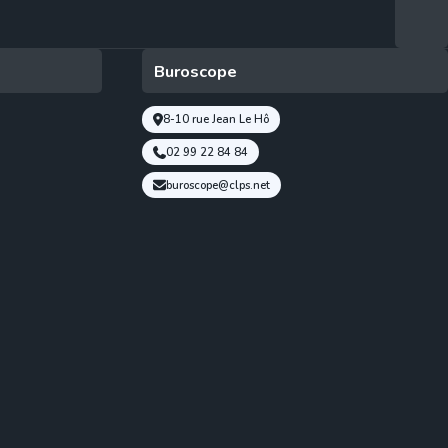
Buroscope
8-10 rue Jean Le Hô
02 99 22 84 84
buroscope@clps.net