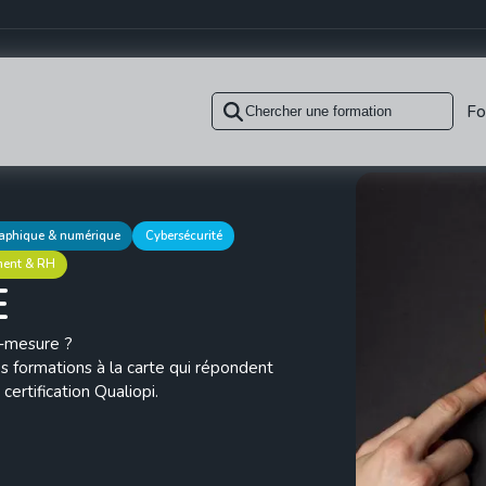
Fo
raphique & numérique
Cybersécurité
ent & RH
E
r-mesure ?
s formations à la carte qui répondent
ertification Qualiopi.