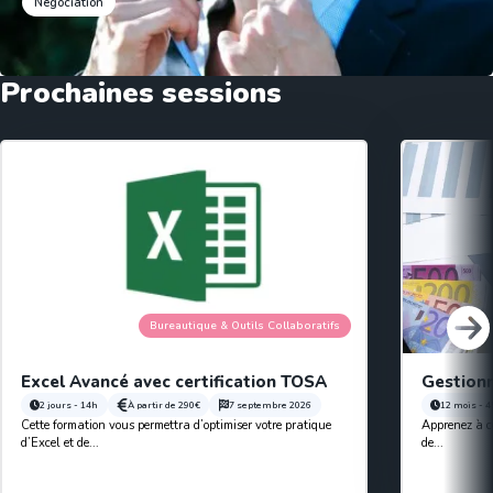
Négociation
Prochaines sessions
Bureautique & Outils Collaboratifs
Excel Avancé avec certification TOSA
Gestionn
2 jours - 14h
À partir de
290€
7 septembre 2026
12 mois - 
Cette formation vous permettra d’optimiser votre pratique
Apprenez à co
d’Excel et de...
de...