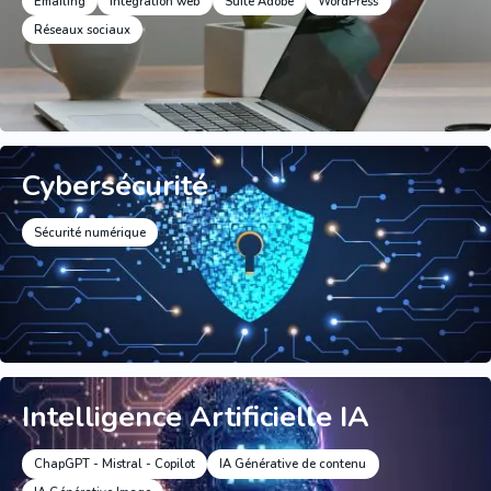
Emailing
Intégration web
Suite Adobe
WordPress
Réseaux sociaux
Cybersécurité
Sécurité numérique
Intelligence Artificielle IA
ChapGPT - Mistral - Copilot
IA Générative de contenu