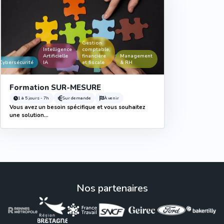
Gestion
Intelligence
comptable,
Artificielle
financière
Management
Cybersécurité
IA
et fiscale
& RH
Formation SUR-MESURE
1 à 5 jours - 7h
Sur demande
À venir
Vous avez un besoin spécifique et vous souhaitez
une solution...
Nos partenaires