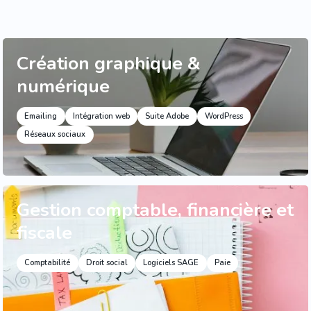
Création graphique &
numérique
Emailing
Intégration web
Suite Adobe
WordPress
Réseaux sociaux
Gestion comptable, financière et
fiscale
Comptabilité
Droit social
Logiciels SAGE
Paie