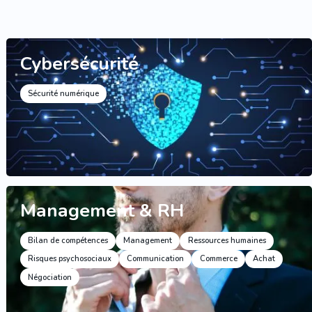
Cybersécurité
Sécurité numérique
Management & RH
Bilan de compétences
Management
Ressources humaines
Risques psychosociaux
Communication
Commerce
Achat
Négociation