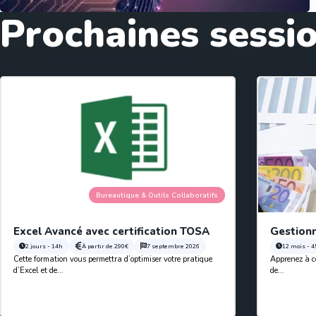
Prochaines sessi
Bureautique & Outils Collaboratifs
Excel Avancé avec certification TOSA
Gestionn
2 jours - 14h
À partir de
290€
7 septembre 2026
12 mois - 
Cette formation vous permettra d’optimiser votre pratique
Apprenez à co
d’Excel et de...
de...