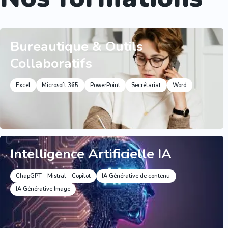
Bureautique & Outils
Collaboratifs
Excel
Microsoft 365
PowerPoint
Secrétariat
Word
Intelligence Artificielle IA
ChapGPT - Mistral - Copilot
IA Générative de contenu
IA Générative Image