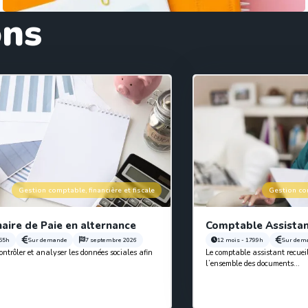
ons
Gestion comptable, financière et fiscale
Gestion com
aire de Paie en alternance
Comptable Assistan
455h
Sur demande
7 septembre 2026
12 mois - 1799h
Sur dem
ntrôler et analyser les données sociales afin
Le comptable assistant recueil
l’ensemble des documents...